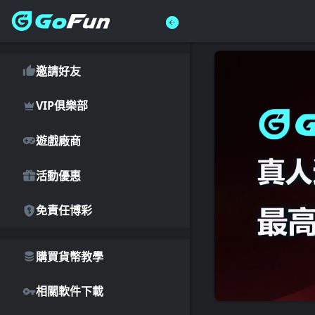
武財神娛樂城｜服務協議導
覽